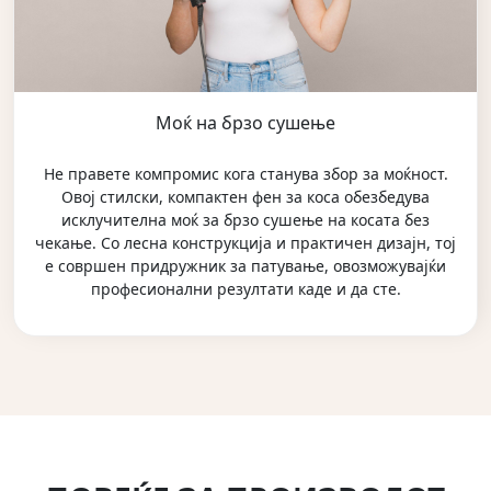
Моќ на брзо сушење
Не правете компромис кога станува збор за моќност.
Овој стилски, компактен фен за коса обезбедува
исклучителна моќ за брзо сушење на косата без
чекање. Со лесна конструкција и практичен дизајн, тој
е совршен придружник за патување, овозможувајќи
професионални резултати каде и да сте.