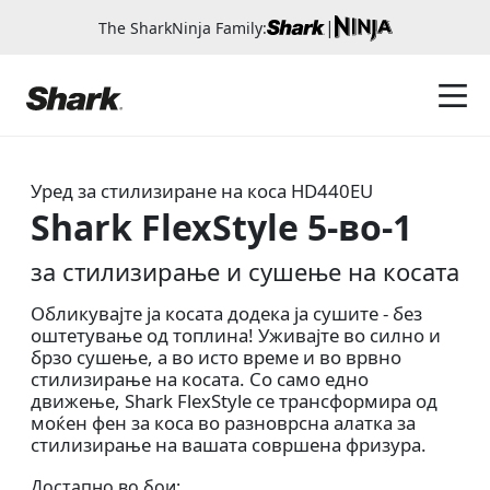
|
The SharkNinja Family:
Уред за стилизиране на коса
HD440EU
Shark FlexStyle 5-во-1
за стилизирање и сушење на косата
Обликувајте ја косата додека ја сушите - без
оштетување од топлина! Уживајте во силно и
брзо сушење, а во исто време и во врвно
стилизирање на косата. Со само едно
движење, Shark FlexStyle се трансформира од
моќен фен за коса во разноврсна алатка за
стилизирање на вашата совршена фризура.
Достапно во бои: