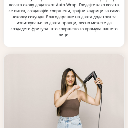
косата околу додатокот Auto-Wrap. Гледајте како косата
се витка, создавајќи совршени, трајни кадрици за само
неколку секунди. Благодарение на двата додатока за
извиткување во двата правци, лесно можете да
создадете фризура што совршено го врамува вашето
лице.