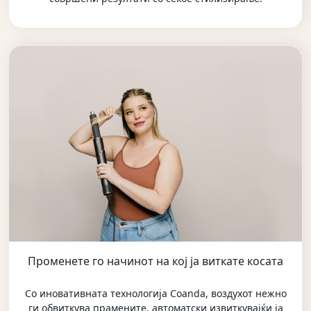
Променете го начинот на кој ја виткате косата
Со иновативната технологија Coanda, воздухот нежно
ги обвиткува прамените, автоматски извиткувајќи ја