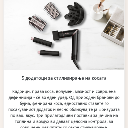
5 додатоци за стилизирање на косата
Кадрици, права коса, волумен, мазност и совршена
дефиниција - сè во еден уред. Од природни бранови до
бујна, фенирана коса, едноставно ставете го
посакуваниот додаток и лесно обликувајте ја фризурата
по ваш вкус. Три прилагодливи поставки за јачина на
топлина и воздух ви даваат целосна контрола, за
совршени резултати со секое стилизирање.