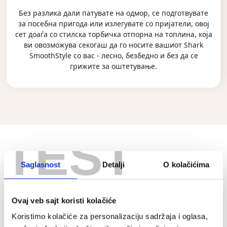
Без разлика дали патувате на одмор, се подготвувате
за посебна пригода или излегувате со пријатели, овој
сет доаѓа со стилска торбичка отпорна на топлина, која
ви овозможува секогаш да го носите вашиот Shark
SmoothStyle со вас - лесно, безбедно и без да се
грижите за оштетување.
TEST
ПОВЕЌЕ ЗА ПРОИЗВОДОТ
Saglasnost
Detalji
O kolačićima
Ovaj veb sajt koristi kolačiće
Koristimo kolačiće za personalizaciju sadržaja i oglasa,