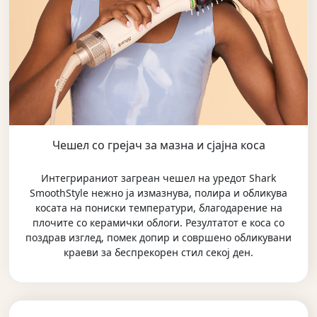
Чешел со грејач за мазна и сјајна коса
Интегрираниот загреан чешел на уредот Shark
SmoothStyle нежно ја измазнува, полира и обликува
косата на пониски температури, благодарение на
плочите со керамички облоги. Резултатот е коса со
поздрав изглед, помек допир и совршено обликувани
краеви за беспрекорен стил секој ден.