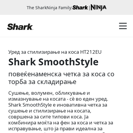
|
The SharkNinja Family:
Уред за стилизирање на коса
HT212EU
Shark SmoothStyle
повеќенаменска четка за коса со
торба за складирање
Сушење, волумен, обликување и
измазнување на косата - сè во еден уред.
Shark SmoothStyle е иновативна четка за
сушење и стилизирање на косата,
совршена за сите типови коса. Ја
комбинира моќта на фен за коса и четка за
исправување, што ја прави идеална за