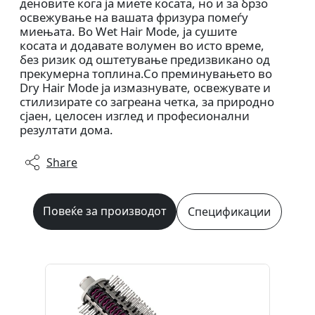
деновите кога ја миете косата, но и за брзо
освежување на вашата фризура помеѓу
миењата. Во Wet Hair Mode, ја сушите
косата и додавате волумен во исто време,
без ризик од оштетување предизвикано од
прекумерна топлина.Со преминувањето во
Dry Hair Mode ја измазнувате, освежувате и
стилизирате со загреана четка, за природно
сјаен, целосен изглед и професионални
резултати дома.
Share
Повеќе за производот
Спецификации