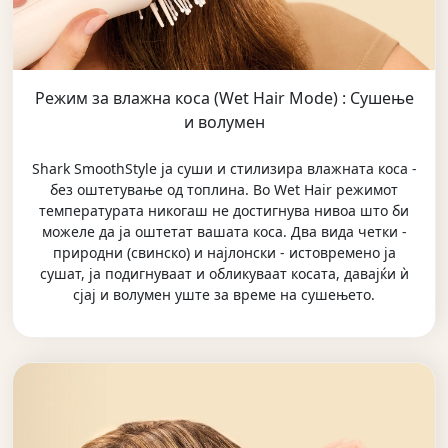
Режим за влажна коса (Wet Hair Mode) : Сушење
и волумен
Shark SmoothStyle ја суши и стилизира влажната коса -
без оштетување од топлина. Во Wet Hair режимот
температурата никогаш не достигнува нивоа што би
можеле да ја оштетат вашата коса. Два вида четки -
природни (свинско) и најлонски - истовремено ја
сушат, ја подигнуваат и обликуваат косата, давајќи ѝ
сјај и волумен уште за време на сушењето.