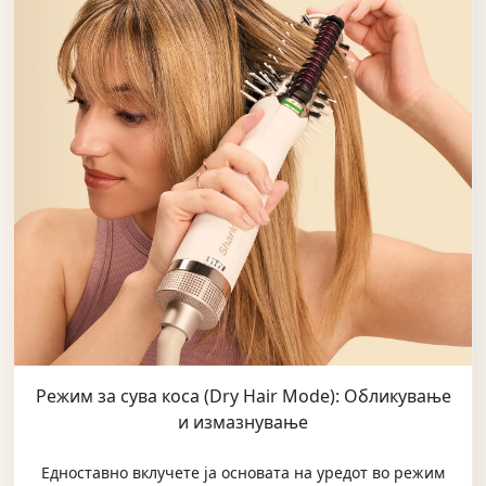
Режим за сува коса (Dry Hair Mode): Обликување
и измазнување
Едноставно вклучете ја основата на уредот во режим