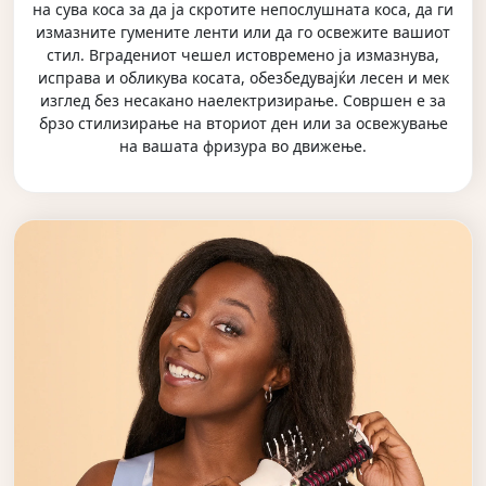
на сува коса за да ја скротите непослушната коса, да ги
измазните гумените ленти или да го освежите вашиот
стил. Вградениот чешел истовремено ја измазнува,
исправа и обликува косата, обезбедувајќи лесен и мек
изглед без несакано наелектризирање. Совршен е за
брзо стилизирање на вториот ден или за освежување
на вашата фризура во движење.