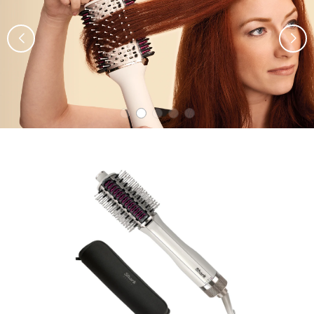
вториот ден, фиксирање на косата по
спиење, отстранување на траги од ленти за
коса и многу повеќе.
Загреан чешел за измазнување
Вградениот чешел со керамички плочки
нежно ја измазнува и полира сувата коса на
пониски температури од класичните преси
за коса*. Дизајниран е за максимизирање на
усогласувањето, волуменот и обликот на
косата, давајќи ви мека, здрава коса полна со
движење.
Лесен за употреба
Лесно контролирајте ја температурата со
едноставно вртење и брзо префрлете се од
режим на влажна коса на режим на сува
коса.
Вклучена е торбичка отпорна на топлина
Без разлика дали патувате на одмор, се
подготвувате за посебна пригода или