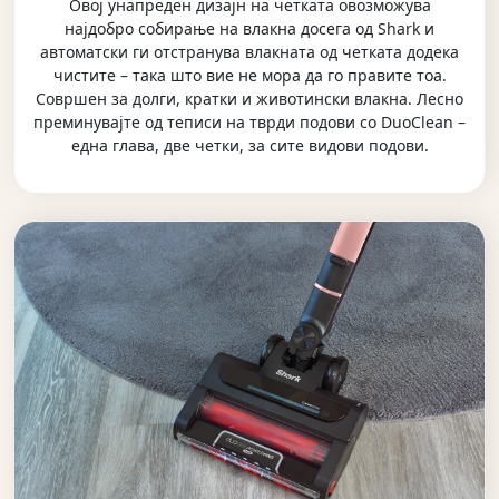
Овој унапреден дизајн на четката овозможува
најдобро собирање на влакна досега од Shark и
автоматски ги отстранува влакната од четката додека
чистите – така што вие не мора да го правите тоа.
Совршен за долги, кратки и животински влакна. Лесно
преминувајте од теписи на тврди подови со DuoClean –
една глава, две четки, за сите видови подови.