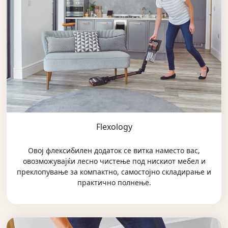
Flexology
Овој флексибилен додаток се витка наместо вас,
овозможувајќи лесно чистење под нискиот мебел и
преклопување за компактно, самостојно складирање и
практично полнење.