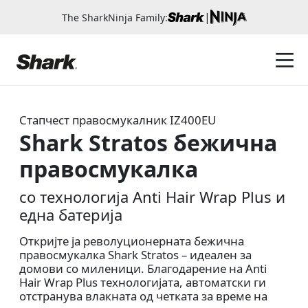
|
The SharkNinja Family:
Стапчест правосмукалник
IZ400EU
Shark Stratos бежична
правосмукалка
со технологија Anti Hair Wrap Plus и
една батерија
Откријте ја револуционерната бежична
правосмукалка Shark Stratos – идеален за
домови со миленици. Благодарение на Anti
Hair Wrap Plus технологијата, автоматски ги
отстранува влакната од четката за време на