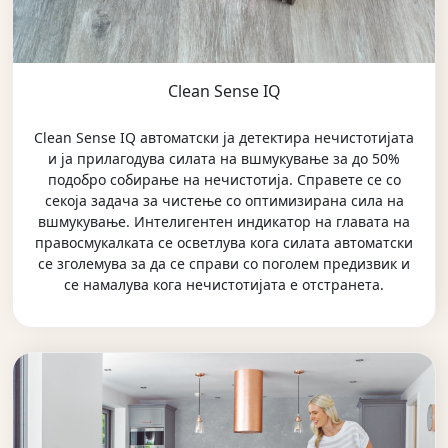
Clean Sense IQ
Clean Sense IQ автоматски ја детектира нечистотијата
и ја прилагодува силата на вшмукување за до 50%
подобро собирање на нечистотија. Справете се со
секоја задача за чистење со оптимизирана сила на
вшмукување. Интелигентен индикатор на главата на
правосмукалката се осветлува кога силата автоматски
се зголемува за да се справи со поголем предизвик и
се намалува кога нечистотијата е отстранета.