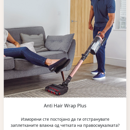
Anti Hair Wrap Plus
Изморени сте постојано да ги отстранувате
заплетканите влакна од четката на правосмукалката?