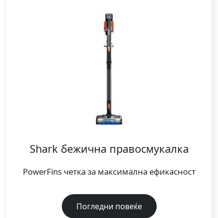
Shark бежична правосмукалка
PowerFins четка за максимална ефикасност
Погледни повеќе