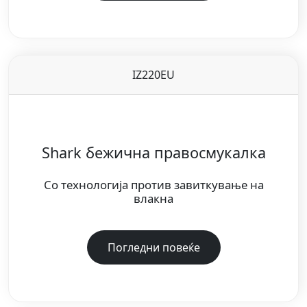
IZ220EU
Shark бежична правосмукалка
Со технологија против завиткување на
влакна
Погледни повеќе