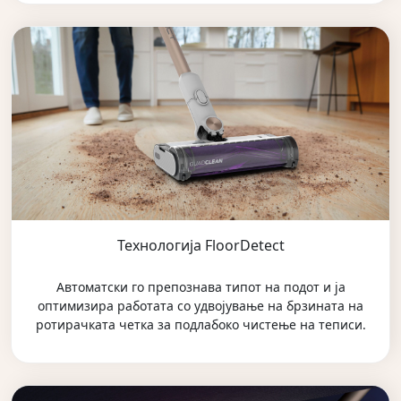
Технологија FloorDetect
Автоматски го препознава типот на подот и ја
оптимизира работата со удвојување на брзината на
ротирачката четка за подлабоко чистење на теписи.