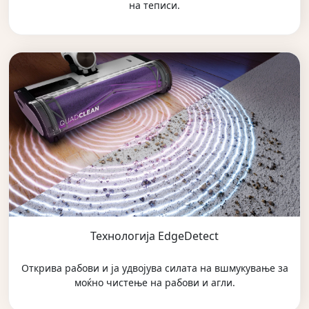
на теписи.
Технологија EdgeDetect
Открива рабови и ја удвојува силата на вшмукување за
моќно чистење на рабови и агли.