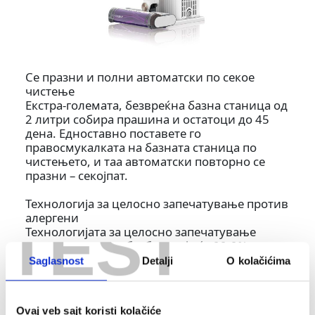
Се празни и полни автоматски по секое
чистење
Екстра-големата, безвреќна базна станица од
2 литри собира прашина и остатоци до 45
дена. Едноставно поставете го
правосмукалката на базната станица по
чистењето, и таа автоматски повторно се
празни – секојпат.
Технологија за целосно запечатување против
алергени
TEST
Технологијата за целосно запечатување
против алергени безбедно фаќа 99.9% од
прашината, алергените и иритансите во
Saglasnost
Detalji
O kolačićima
базната станица, без да ги враќа назад во
домот. Технологијата против мириси штити
од непријатни мириси во базната станица и
Ovaj veb sajt koristi kolačiće