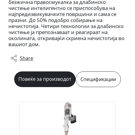
безжична правосмукалка за длабинско
чистење интелигентно се приспособува на
најпредизвикувачките површини и сама се
празни. До 50% подобро собирање на
нечистотија. Четири технологии за длабинско
чистење ја препознаваат и реагираат на
околината, откривајќи скриена нечистотија во
вашиот дом.
Share
Повеќе за производот
Спецификации