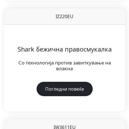
IZ220EU
Shark бежична правосмукалка
Со технологија против завиткување на
влакна
Погледни повеќе
IW3611EU