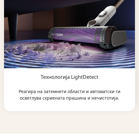
Технологија LightDetect
Реагира на затемнети области и автоматски ги
осветлува скриената прашина и нечистотија.