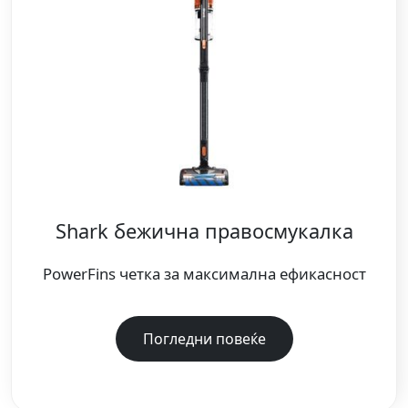
Shark бежична правосмукалка
PowerFins четка за максимална ефикасност
Погледни повеќе