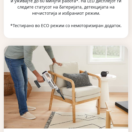
и уживајте до 60 минути работа*. На LED дисплејот ги
следите статусот на батеријата, детекцијата на
нечистотија и избраниот режим.
*Тестирано во ECO режим со немоторизиран додаток.