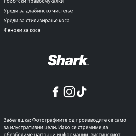
Роботски правосмукалки
Уреди за длабинско чистење
Уреди за стилизирање коса
Фенови за коса
Забелешка: Фотографиите од производите се само
за илустративни цели. Иако се стремиме да
обезбедиме најточни информации, вистинскиот