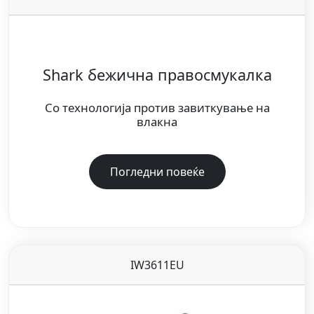
Shark бежична правосмукалка
Со технологија против завиткување на
влакна
Погледни повеќе
IW3611EU