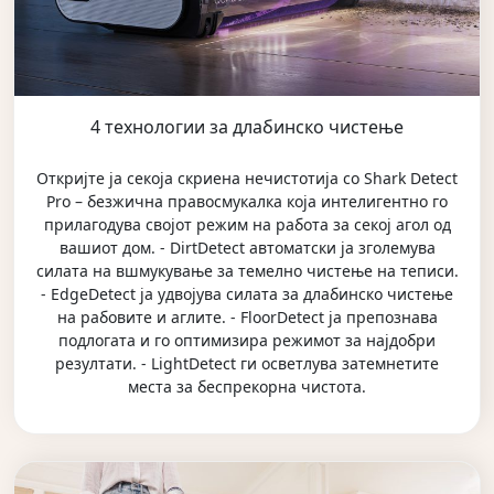
4 технологии за длабинско чистење
Откријте ја секоја скриена нечистотија со Shark Detect
Pro – безжична правосмукалка која интелигентно го
прилагодува својот режим на работа за секој агол од
вашиот дом. - DirtDetect автоматски ја зголемува
силата на вшмукување за темелно чистење на теписи.
- EdgeDetect ја удвојува силата за длабинско чистење
на рабовите и аглите. - FloorDetect ја препознава
подлогата и го оптимизира режимот за најдобри
резултати. - LightDetect ги осветлува затемнетите
места за беспрекорна чистота.