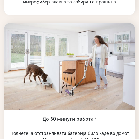
микрофибер влакна за собирање прашина
До 60 минути работа*
Полнете ја отстранливата батерија било каде во домот