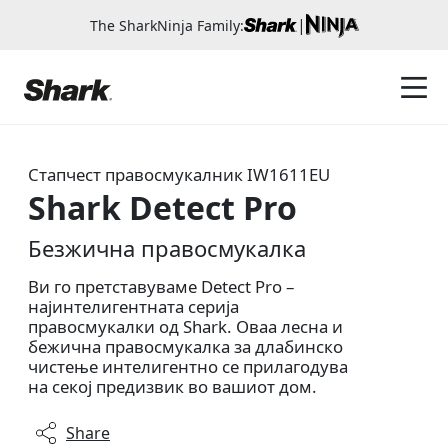
|
The SharkNinja Family:
Стапчест правосмукалник
IW1611EU
Shark Detect Pro
Безжична правосмукалка
Ви го претставуваме Detect Pro –
најинтелигентната серија
правосмукалки од Shark. Оваа лесна и
бежична правосмукалка за длабинско
чистење интелигентно се прилагодува
на секој предизвик во вашиот дом.
Share