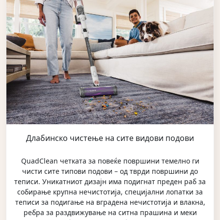
Длабинско чистење на сите видови подови
QuadClean четката за повеќе површини темелно ги
чисти сите типови подови – од тврди површини до
теписи. Уникатниот дизајн има подигнат преден раб за
собирање крупна нечистотија, специјални лопатки за
теписи за подигање на вградена нечистотија и влакна,
ребра за раздвижување на ситна прашина и меки