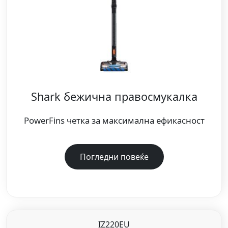
Shark бежична правосмукалка
PowerFins четка за максимална ефикасност
Погледни повеќе
IZ220EU