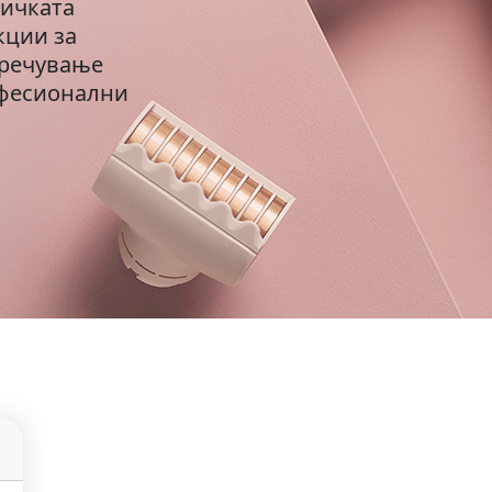
тичката
кции за
пречување
офесионални