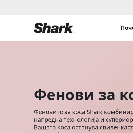
Поч
Фенови за к
Феновите за коса Shark комбини
напредна технологија и супериор
Вашата коса останува свиленкаст