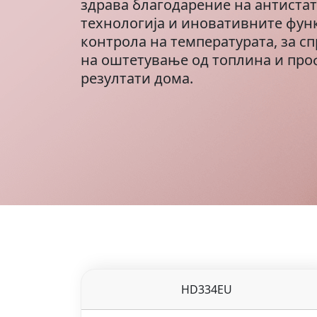
здрава благодарение на антиста
технологија и иновативните фун
контрола на температурата, за с
на оштетување од топлина и пр
резултати дома.
HD334EU