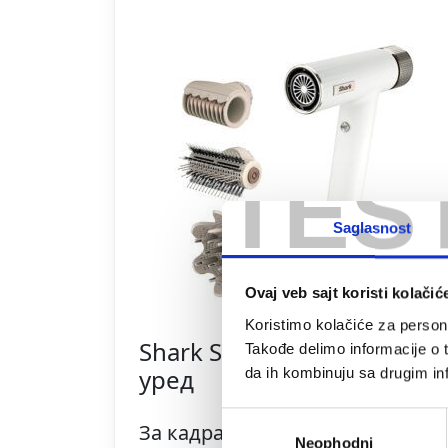
TES
Saglasnost
Ovaj veb sajt koristi kolačić
Koristimo kolačiće za persona
Shark SpeedStyle 3-во-1
Takođe delimo informacije o t
уред
da ih kombinuju sa drugim inf
Избор
За кадрава и афро коса
Neophodni
сагласности