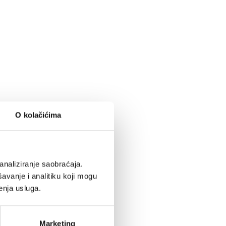
O kolačićima
analiziranje saobraćaja.
avanje i analitiku koji mogu
enja usluga.
Marketing