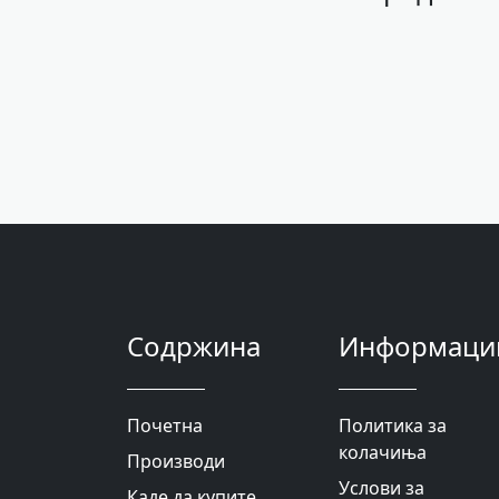
Содржина
Информаци
Почетна
Политика за
колачиња
Производи
Услови за
Каде да купите