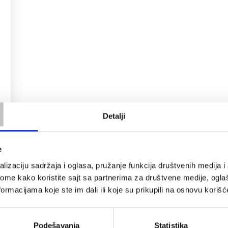
T
Detalji
e
lizaciju sadržaja i oglasa, pružanje funkcija društvenih medija i 
ome kako koristite sajt sa partnerima za društvene medije, oglaš
ormacijama koje ste im dali ili koje su prikupili na osnovu korišć
Podešavanja
Statistika