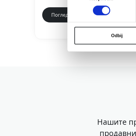
Погледнете повеќе
Odbij
Нашите пр
продавни