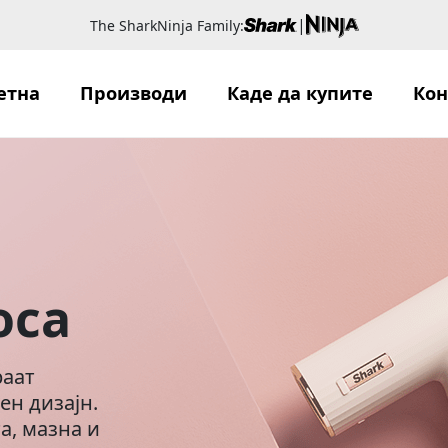
|
The SharkNinja Family:
етна
Производи
Каде да купите
Кон
оса
раат
ен дизајн.
а, мазна и